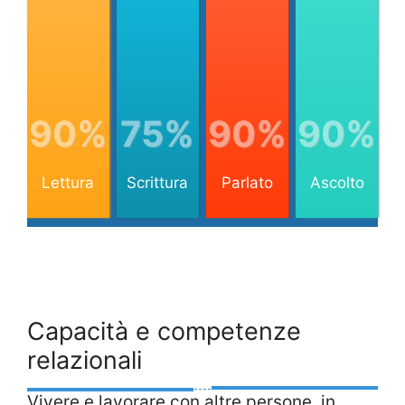
90%
75%
90%
90%
Lettura
Scrittura
Parlato
Ascolto
Capacità e competenze
relazionali
Vivere e lavorare con altre persone, in