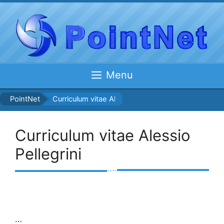
Vai
al
contenuto
Menu
PointNet
Curriculum vitae Alessio Pellegrini
Curriculum vitae Alessio
Pellegrini
…