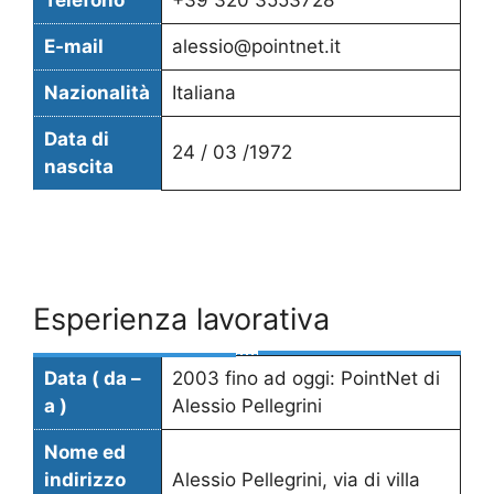
E-mail
alessio@pointnet.it
Nazionalità
Italiana
Data di
24 / 03 /1972
nascita
Esperienza lavorativa
Data ( da –
2003 fino ad oggi: PointNet di
a )
Alessio Pellegrini
Nome ed
indirizzo
Alessio Pellegrini, via di villa