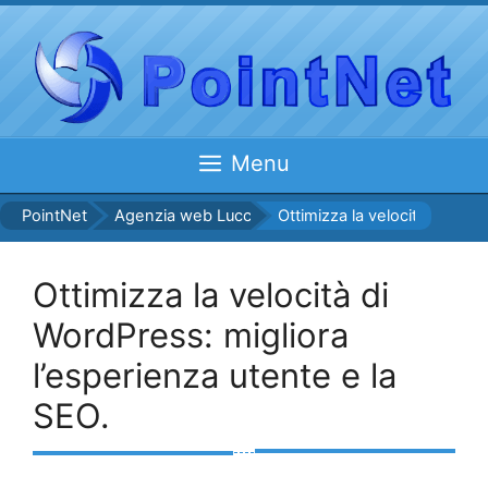
Vai
al
contenuto
Menu
PointNet
Agenzia web Lucca: i servizi offerti.
Ottimizza la velocità di Word
Ottimizza la velocità di
WordPress: migliora
l’esperienza utente e la
SEO.