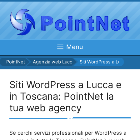
Vai
al
contenuto
Menu
PointNet
Agenzia web Lucca: i servizi offerti.
Siti WordPress a Lucca e in
Siti WordPress a Lucca e
in Toscana: PointNet la
tua web agency
Se cerchi servizi professionali per WordPress a